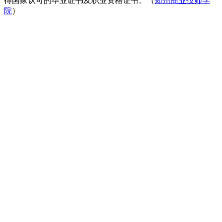
得国家认可的毕业证书及职业资格证书。（
郑州商业技师学
院
）